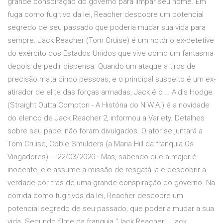
grande conspiração do governo para limpar seu nome. Em
fuga como fugitivo da lei, Reacher descobre um potencial
segredo de seu passado que poderia mudar sua vida para
sempre. Jack Reacher (Tom Cruise) é um notório ex-detetive
do exército dos Estados Unidos que vive como um fantasma
depois de pedir dispensa. Quando um ataque a tiros de
precisão mata cinco pessoas, e o principal suspeito é um ex-
atirador de elite das forças armadas, Jack é o … Aldis Hodge
(Straight Outta Compton - A História do N.W.A.) é a novidade
do elenco de Jack Reacher 2, informou a Variety. Detalhes
sobre seu papel não foram divulgados. O ator se juntará a
Tom Cruise, Cobie Smulders (a Maria Hill da franquia Os
Vingadores) … 22/03/2020 · Mas, sabendo que a major é
inocente, ele assume a missão de resgatá-la e descobrir a
verdade por trás de uma grande conspiração do governo. Na
corrida como fugitivos da lei, Reacher descobre um
potencial segredo de seu passado, que poderia mudar a sua
vida. Segundo filme da franquia "Jack Reacher". Jack