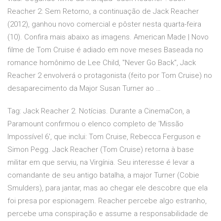
Reacher 2: Sem Retorno, a continuação de Jack Reacher
(2012), ganhou novo comercial e pôster nesta quarta-feira
(10). Confira mais abaixo as imagens. American Made | Novo
filme de Tom Cruise é adiado em nove meses Baseada no
romance homônimo de Lee Child, "Never Go Back", Jack
Reacher 2 envolverá o protagonista (feito por Tom Cruise) no
desaparecimento da Major Susan Turner ao …
Tag: Jack Reacher 2. Notícias. Durante a CinemaCon, a
Paramount confirmou o elenco completo de 'Missão
Impossível 6', que inclui: Tom Cruise, Rebecca Ferguson e
Simon Pegg. Jack Reacher (Tom Cruise) retorna à base
militar em que serviu, na Virgínia. Seu interesse é levar a
comandante de seu antigo batalha, a major Turner (Cobie
Smulders), para jantar, mas ao chegar ele descobre que ela
foi presa por espionagem. Reacher percebe algo estranho,
percebe uma conspiração e assume a responsabilidade de