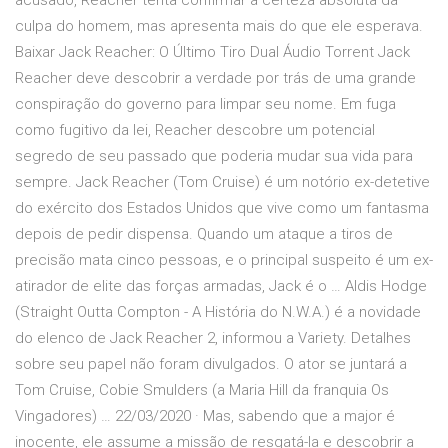
acusado, Reacher tenta confirmar a certeza absoluta da
culpa do homem, mas apresenta mais do que ele esperava.
Baixar Jack Reacher: O Último Tiro Dual Áudio Torrent Jack
Reacher deve descobrir a verdade por trás de uma grande
conspiração do governo para limpar seu nome. Em fuga
como fugitivo da lei, Reacher descobre um potencial
segredo de seu passado que poderia mudar sua vida para
sempre. Jack Reacher (Tom Cruise) é um notório ex-detetive
do exército dos Estados Unidos que vive como um fantasma
depois de pedir dispensa. Quando um ataque a tiros de
precisão mata cinco pessoas, e o principal suspeito é um ex-
atirador de elite das forças armadas, Jack é o … Aldis Hodge
(Straight Outta Compton - A História do N.W.A.) é a novidade
do elenco de Jack Reacher 2, informou a Variety. Detalhes
sobre seu papel não foram divulgados. O ator se juntará a
Tom Cruise, Cobie Smulders (a Maria Hill da franquia Os
Vingadores) … 22/03/2020 · Mas, sabendo que a major é
inocente, ele assume a missão de resgatá-la e descobrir a